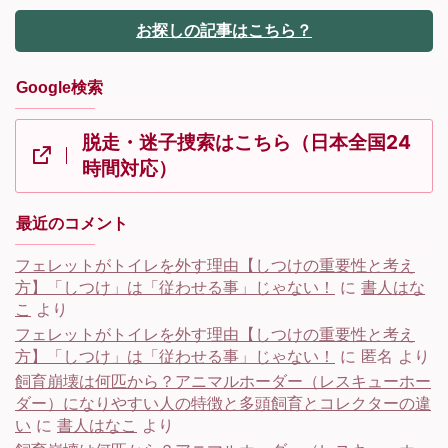
お探しの記事はこちら？
Google検索
脱走・迷子捜索はこちら（日本全国24
時間対応）
最近のコメント
フェレットがトイレを外す理由【しつけの重要性と考え
方】「しつけ」は「従わせる事」じゃない！
に
書人はな
こ
より
フェレットがトイレを外す理由【しつけの重要性と考え
方】「しつけ」は「従わせる事」じゃない！
に
匿名
より
飼育崩壊は何匹から？アニマルホーダー（レスキューホー
ダー）になりやすい人の特徴と多頭飼育とコレクターの違
い
に
書人はなこ
より