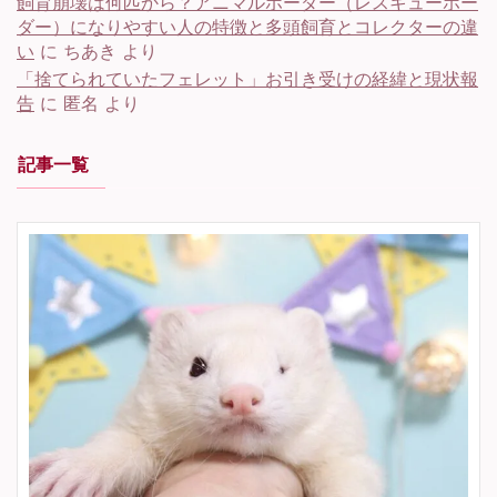
飼育崩壊は何匹から？アニマルホーダー（レスキューホー
ダー）になりやすい人の特徴と多頭飼育とコレクターの違
い
に
ちあき
より
「捨てられていたフェレット」お引き受けの経緯と現状報
告
に
匿名
より
記事一覧