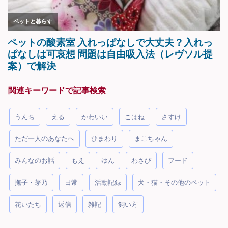
関連キーワードで記事検索
うんち
える
かわいい
こはね
さすけ
ただ一人のあなたへ
ひまわり
まこちゃん
みんなのお話
もえ
ゆん
わさび
フード
撫子・茅乃
日常
活動記録
犬・猫・その他のペット
花いたち
返信
雑記
飼い方