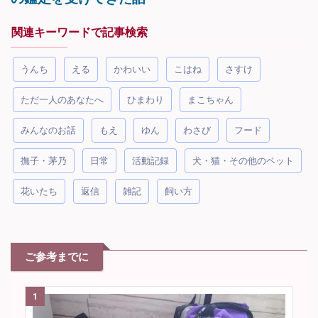
関連キーワードで記事検索
うんち
える
かわいい
こはね
さすけ
ただ一人のあなたへ
ひまわり
まこちゃん
みんなのお話
もえ
ゆん
わさび
フード
撫子・茅乃
日常
活動記録
犬・猫・その他のペット
花いたち
返信
雑記
飼い方
ご参考までに
1