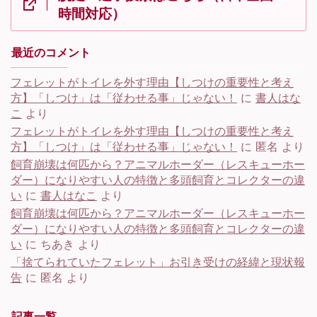
時間対応）
最近のコメント
フェレットがトイレを外す理由【しつけの重要性と考え
方】「しつけ」は「従わせる事」じゃない！
に
書人はな
こ
より
フェレットがトイレを外す理由【しつけの重要性と考え
方】「しつけ」は「従わせる事」じゃない！
に
匿名
より
飼育崩壊は何匹から？アニマルホーダー（レスキューホー
ダー）になりやすい人の特徴と多頭飼育とコレクターの違
い
に
書人はなこ
より
飼育崩壊は何匹から？アニマルホーダー（レスキューホー
ダー）になりやすい人の特徴と多頭飼育とコレクターの違
い
に
ちあき
より
「捨てられていたフェレット」お引き受けの経緯と現状報
告
に
匿名
より
記事一覧