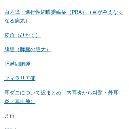
白内障・進行性網膜委縮症（PRA）（目がみえなく
なる病気）
皮角（ひかく）
脾腫（脾臓の腫大）
肥満細胞腫
フィラリア症
耳ダニについて総まとめ（内耳炎から斜頸・外耳
炎・耳血腫）
ま行