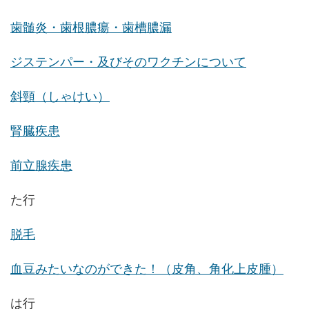
歯髄炎・歯根膿瘍・歯槽膿漏
ジステンパー・及びそのワクチンについて
斜頸（しゃけい）
腎臓疾患
前立腺疾患
た行
脱毛
血豆みたいなのができた！（皮角、角化上皮腫）
は行