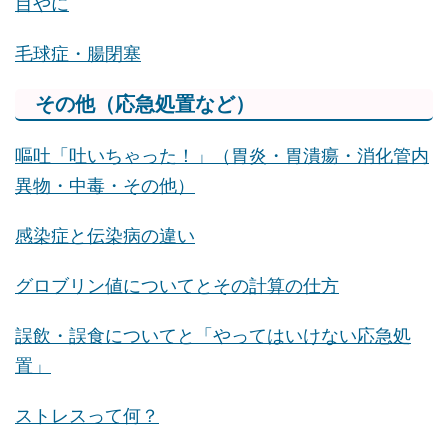
目やに
毛球症・腸閉塞
その他（応急処置など）
嘔吐「吐いちゃった！」（胃炎・胃潰瘍・消化管内
異物・中毒・その他）
感染症と伝染病の違い
グロブリン値についてとその計算の仕方
誤飲・誤食についてと「やってはいけない応急処
置」
ストレスって何？