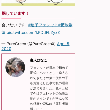
探しています！
会いたいです…
#迷子フェレット
#拡散希
望
pic.twitter.com/kKDdFbZyxZ
— PureGreen (@PureGreenX)
April 5,
2020
書人はなこ
フェレットが日本で初めて
正式にペットとして輸入さ
れてきたその第一便目の子
をお迎えした事で私の運命
が決まりました。色々と経
て今はフェレットの保護活
動がメインですがそんな私
の経歴や資格は『運営者情
報』にて