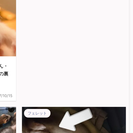
ん・
の裏
7/10/15
フェレット