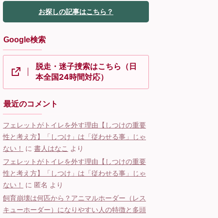
お探しの記事はこちら？
Google検索
脱走・迷子捜索はこちら（日
本全国24時間対応）
最近のコメント
フェレットがトイレを外す理由【しつけの重要
性と考え方】「しつけ」は「従わせる事」じゃ
ない！
に
書人はなこ
より
フェレットがトイレを外す理由【しつけの重要
性と考え方】「しつけ」は「従わせる事」じゃ
ない！
に
匿名
より
飼育崩壊は何匹から？アニマルホーダー（レス
キューホーダー）になりやすい人の特徴と多頭