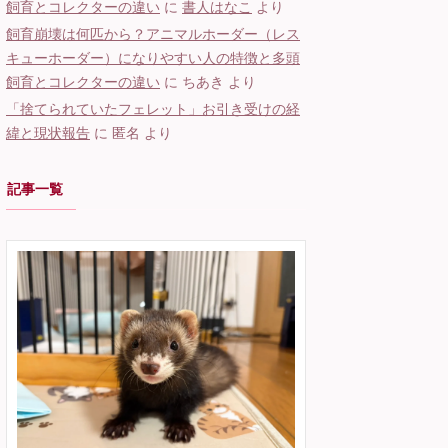
飼育とコレクターの違い
に
書人はなこ
より
飼育崩壊は何匹から？アニマルホーダー（レス
キューホーダー）になりやすい人の特徴と多頭
飼育とコレクターの違い
に
ちあき
より
「捨てられていたフェレット」お引き受けの経
緯と現状報告
に
匿名
より
記事一覧