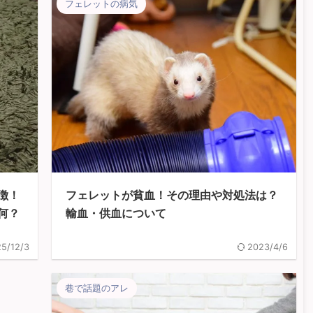
フェレットの病気
徴！
フェレットが貧血！その理由や対処法は？
何？
輸血・供血について
5/12/3
2023/4/6
巷で話題のアレ