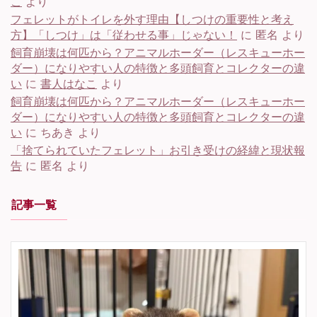
こ
より
フェレットがトイレを外す理由【しつけの重要性と考え
方】「しつけ」は「従わせる事」じゃない！
に
匿名
より
飼育崩壊は何匹から？アニマルホーダー（レスキューホー
ダー）になりやすい人の特徴と多頭飼育とコレクターの違
い
に
書人はなこ
より
飼育崩壊は何匹から？アニマルホーダー（レスキューホー
ダー）になりやすい人の特徴と多頭飼育とコレクターの違
い
に
ちあき
より
「捨てられていたフェレット」お引き受けの経緯と現状報
告
に
匿名
より
記事一覧