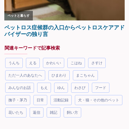
関連キーワードで記事検索
うんち
える
かわいい
こはね
さすけ
ただ一人のあなたへ
ひまわり
まこちゃん
みんなのお話
もえ
ゆん
わさび
フード
撫子・茅乃
日常
活動記録
犬・猫・その他のペット
花いたち
返信
雑記
飼い方