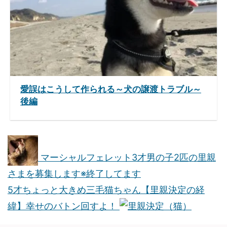
愛誤はこうして作られる～犬の譲渡トラブル～
後編
マーシャルフェレット3才男の子2匹の里親
さまを募集します※終了してます
5才ちょっと大きめ三毛猫ちゃん【里親決定の経
緯】幸せのバトン回すよ！