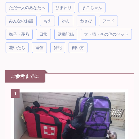
ただ一人のあなたへ
ひまわり
まこちゃん
みんなのお話
もえ
ゆん
わさび
フード
撫子・茅乃
日常
活動記録
犬・猫・その他のペット
花いたち
返信
雑記
飼い方
ご参考までに
1