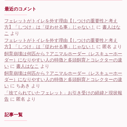
最近のコメント
フェレットがトイレを外す理由【しつけの重要性と考え
方】「しつけ」は「従わせる事」じゃない！
に
書人はな
こ
より
フェレットがトイレを外す理由【しつけの重要性と考え
方】「しつけ」は「従わせる事」じゃない！
に
匿名
より
飼育崩壊は何匹から？アニマルホーダー（レスキューホー
ダー）になりやすい人の特徴と多頭飼育とコレクターの違
い
に
書人はなこ
より
飼育崩壊は何匹から？アニマルホーダー（レスキューホー
ダー）になりやすい人の特徴と多頭飼育とコレクターの違
い
に
ちあき
より
「捨てられていたフェレット」お引き受けの経緯と現状報
告
に
匿名
より
記事一覧