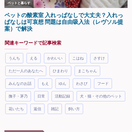
関連キーワードで記事検索
うんち
える
かわいい
こはね
さすけ
ただ一人のあなたへ
ひまわり
まこちゃん
みんなのお話
もえ
ゆん
わさび
フード
撫子・茅乃
日常
活動記録
犬・猫・その他のペット
花いたち
返信
雑記
飼い方