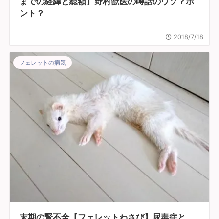
までの経緯と総額】野村獣医の噂話のウソ？ホ
ント？
2018/7/18
フェレットの病気
末期の腎不全【フェレットわさび】尿毒症と