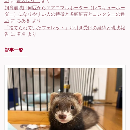
い
に
書人はなこ
より
飼育崩壊は何匹から？アニマルホーダー（レスキューホー
ダー）になりやすい人の特徴と多頭飼育とコレクターの違
い
に
ちあき
より
「捨てられていたフェレット」お引き受けの経緯と現状報
告
に
匿名
より
記事一覧