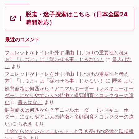
脱走・迷子捜索はこちら（日本全国24
時間対応）
最近のコメント
フェレットがトイレを外す理由【しつけの重要性と考え
方】「しつけ」は「従わせる事」じゃない！
に
書人はな
こ
より
フェレットがトイレを外す理由【しつけの重要性と考え
方】「しつけ」は「従わせる事」じゃない！
に
匿名
より
飼育崩壊は何匹から？アニマルホーダー（レスキューホー
ダー）になりやすい人の特徴と多頭飼育とコレクターの違
い
に
書人はなこ
より
飼育崩壊は何匹から？アニマルホーダー（レスキューホー
ダー）になりやすい人の特徴と多頭飼育とコレクターの違
い
に
ちあき
より
「捨てられていたフェレット」お引き受けの経緯と現状報
告
に
匿名
より