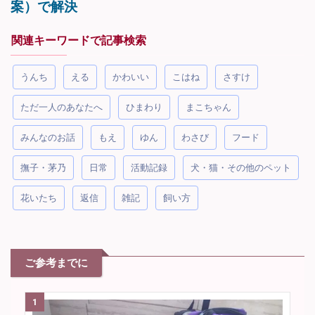
関連キーワードで記事検索
うんち
える
かわいい
こはね
さすけ
ただ一人のあなたへ
ひまわり
まこちゃん
みんなのお話
もえ
ゆん
わさび
フード
撫子・茅乃
日常
活動記録
犬・猫・その他のペット
花いたち
返信
雑記
飼い方
ご参考までに
1