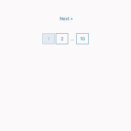
Next »
1
2
…
10