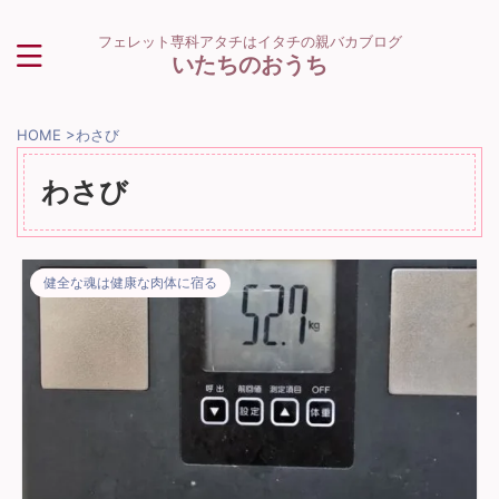
フェレット専科アタチはイタチの親バカブログ
いたちのおうち
HOME
>
わさび
わさび
健全な魂は健康な肉体に宿る