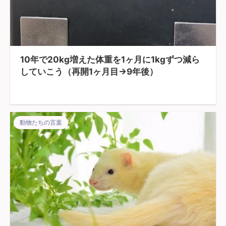
10年で20kg増えた体重を1ヶ月に1kgずつ減ら
していこう（再開1ヶ月目→9年後）
動物たちの言葉