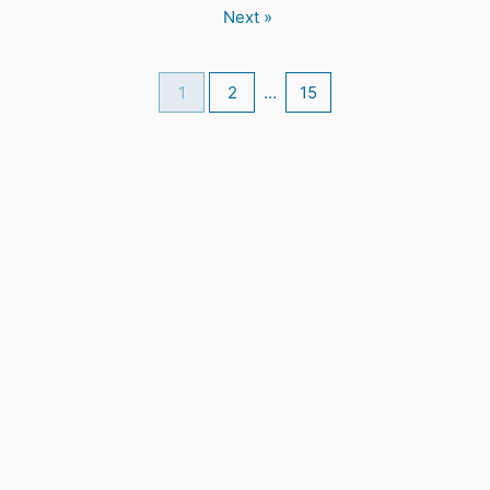
Next »
1
2
…
15