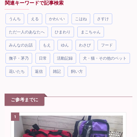
関連キーワードで記事検索
うんち
える
かわいい
こはね
さすけ
ただ一人のあなたへ
ひまわり
まこちゃん
みんなのお話
もえ
ゆん
わさび
フード
撫子・茅乃
日常
活動記録
犬・猫・その他のペット
花いたち
返信
雑記
飼い方
ご参考までに
1