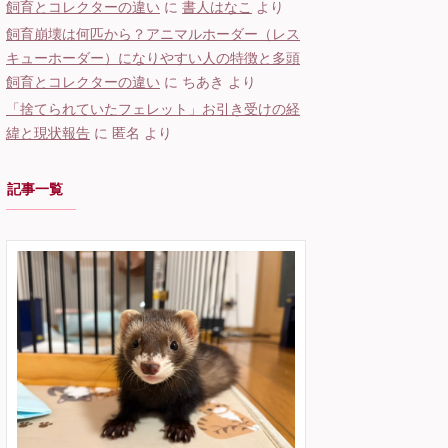
飼育とコレクターの違い
に
書人はなこ
より
飼育崩壊は何匹から？アニマルホーダー（レス
キューホーダー）になりやすい人の特徴と多頭
飼育とコレクターの違い
に
ちあき
より
「捨てられていたフェレット」お引き受けの経
緯と現状報告
に
匿名
より
記事一覧