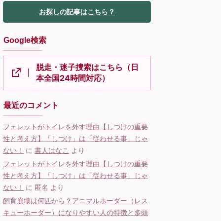
お探しの記事はこちら？
Google検索
脱走・迷子捜索はこちら（日
本全国24時間対応）
最近のコメント
フェレットがトイレを外す理由【しつけの重要
性と考え方】「しつけ」は「従わせる事」じゃ
ない！
に
書人はなこ
より
フェレットがトイレを外す理由【しつけの重要
性と考え方】「しつけ」は「従わせる事」じゃ
ない！
に
匿名
より
飼育崩壊は何匹から？アニマルホーダー（レス
キューホーダー）になりやすい人の特徴と多頭