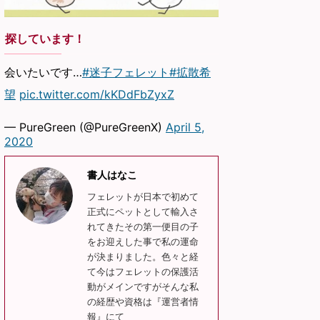
探しています！
会いたいです…
#迷子フェレット
#拡散希
望
pic.twitter.com/kKDdFbZyxZ
— PureGreen (@PureGreenX)
April 5,
2020
書人はなこ
フェレットが日本で初めて
正式にペットとして輸入さ
れてきたその第一便目の子
をお迎えした事で私の運命
が決まりました。色々と経
て今はフェレットの保護活
動がメインですがそんな私
の経歴や資格は『運営者情
報』にて