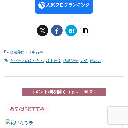
-
冠婚葬祭・年中行事
-
ただ一人のあなたへ
,
ひまわり
,
活動記録
,
返信
,
飼い方
コメント欄を開く（
0 ）
post_add
あなたにおすすめ