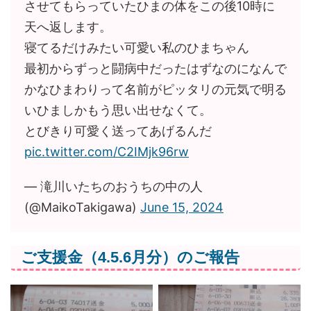
させてもらっていたひまの体をこの後10時に
天へ返します。
寝てるだけみたい可愛い私のひまちゃん
最初からずっと闘病中だったはずなのになんで
かなひまわりって名前がピッタリの元気で明る
いひましかもう思い出せなくて。
とびきり可愛く送ってあげるんだ
pic.twitter.com/C2IMjk96rw
— 滝川いたちのおうちの中の人
(@MaikoTakigawa)
June 15, 2024
ご支援金（4.5.6月分）のご報告