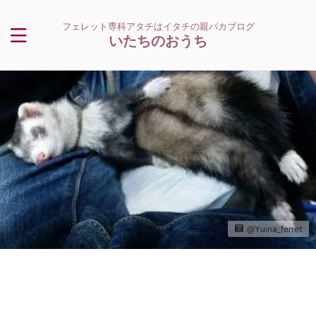
フェレット専科アタチはイタチの親バカブログ
いたちのおうち
@Yuina_ferret