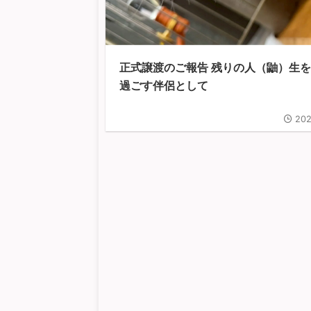
正式譲渡のご報告 残りの人（鼬）生
過ごす伴侶として
202