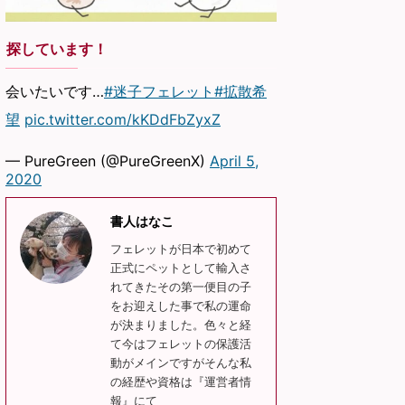
探しています！
会いたいです…
#迷子フェレット
#拡散希
望
pic.twitter.com/kKDdFbZyxZ
— PureGreen (@PureGreenX)
April 5,
2020
書人はなこ
フェレットが日本で初めて
正式にペットとして輸入さ
れてきたその第一便目の子
をお迎えした事で私の運命
が決まりました。色々と経
て今はフェレットの保護活
動がメインですがそんな私
の経歴や資格は『運営者情
報』にて