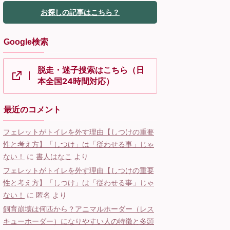
お探しの記事はこちら？
Google検索
脱走・迷子捜索はこちら（日
本全国24時間対応）
最近のコメント
フェレットがトイレを外す理由【しつけの重要
性と考え方】「しつけ」は「従わせる事」じゃ
ない！
に
書人はなこ
より
フェレットがトイレを外す理由【しつけの重要
性と考え方】「しつけ」は「従わせる事」じゃ
ない！
に
匿名
より
飼育崩壊は何匹から？アニマルホーダー（レス
キューホーダー）になりやすい人の特徴と多頭