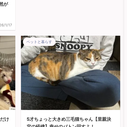
然が
26/1/17
ペットと暮らす
間だけ
5才ちょっと大きめ三毛猫ちゃん【里親決
定の経緯】幸せのバトン回すよ！