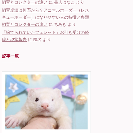
飼育とコレクターの違い
に
書人はなこ
より
飼育崩壊は何匹から？アニマルホーダー（レス
キューホーダー）になりやすい人の特徴と多頭
飼育とコレクターの違い
に
ちあき
より
「捨てられていたフェレット」お引き受けの経
緯と現状報告
に
匿名
より
記事一覧