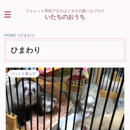
フェレット専科アタチはイタチの親バカブログ
いたちのおうち
HOME
>
ひまわり
ひまわり
ペットと暮らす