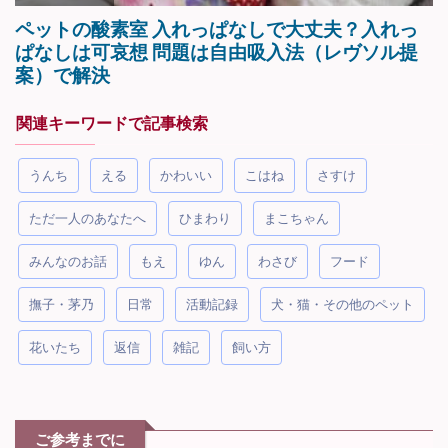
関連キーワードで記事検索
うんち
える
かわいい
こはね
さすけ
ただ一人のあなたへ
ひまわり
まこちゃん
みんなのお話
もえ
ゆん
わさび
フード
撫子・茅乃
日常
活動記録
犬・猫・その他のペット
花いたち
返信
雑記
飼い方
ご参考までに