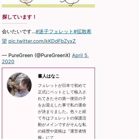
探しています！
会いたいです…
#迷子フェレット
#拡散希
望
pic.twitter.com/kKDdFbZyxZ
— PureGreen (@PureGreenX)
April 5,
2020
書人はなこ
フェレットが日本で初めて
正式にペットとして輸入さ
れてきたその第一便目の子
をお迎えした事で私の運命
が決まりました。色々と経
て今はフェレットの保護活
動がメインですがそんな私
の経歴や資格は『運営者情
報』にて