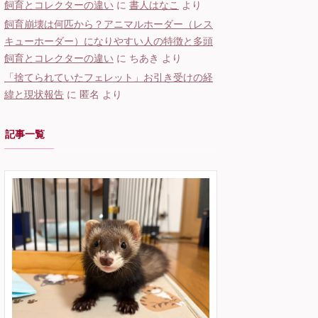
飼育とコレクターの違い
に
書人はなこ
より
飼育崩壊は何匹から？アニマルホーダー（レス
キューホーダー）になりやすい人の特徴と多頭
飼育とコレクターの違い
に
ちあき
より
「捨てられていたフェレット」お引き受けの経
緯と現状報告
に
匿名
より
記事一覧