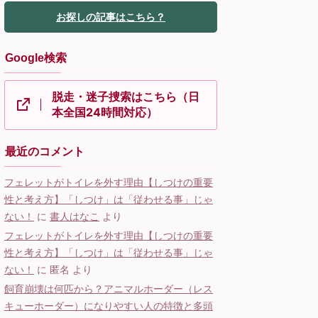
お探しの記事はこちら？
Google検索
脱走・迷子捜索はこちら（日
本全国24時間対応）
最近のコメント
フェレットがトイレを外す理由【しつけの重要
性と考え方】「しつけ」は「従わせる事」じゃ
ない！
に
書人はなこ
より
フェレットがトイレを外す理由【しつけの重要
性と考え方】「しつけ」は「従わせる事」じゃ
ない！
に
匿名
より
飼育崩壊は何匹から？アニマルホーダー（レス
キューホーダー）になりやすい人の特徴と多頭