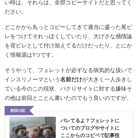
い時は、それらは、全部コピーサイトだと思ってく
ださい。
どこかから丸っとコピーしてきて適当に盛った尾ビ
レをつけてそれっぽくしていたり、大げさな感情論
を背ビレとして付け加えてるだけだったり、とにか
く情報源は1つです。
そうやって、フェレットが必ずなる病気的な扱いで
インスリノーマという
名前だけ
が大きく一人歩きし
ている今のこの現状、パクりサイトに対する嫌味そ
の他は前回とことん書いたのでもう良いのですが、
前回の話
バレてるよ？フェレットに
ついてのブログやサイトに
ここからのコピペで記事投