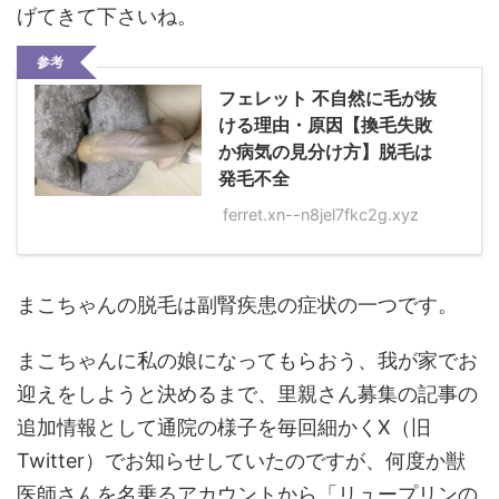
げてきて下さいね。
参考
フェレット 不自然に毛が抜
ける理由・原因【換毛失敗
か病気の見分け方】脱毛は
発毛不全
ferret.xn--n8jel7fkc2g.xyz
まこちゃんの脱毛は副腎疾患の症状の一つです。
まこちゃんに私の娘になってもらおう、我が家でお
迎えをしようと決めるまで、里親さん募集の記事の
追加情報として通院の様子を毎回細かくX（旧
Twitter）でお知らせしていたのですが、何度か獣
医師さんを名乗るアカウントから「リュープリンの