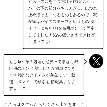
くらいの穴を二つ開ける(前足穴)、カ
バーの下の部分をちょんぎる。ほつれ
止め液は固くなるものもあるので、我
が家はバイアステープというもの(ダ
イソーにもあり)を布用ボンドで固定
してました！(なみ縫いさえできれば
手縫いでも)
もし糸や裾の処理が必要って事なら裁
縫用のボンド(裾上げとか簡単にでき
X
ます♪)的なアイテムが存在します 裁
縫 ボンド で検索を 情報集まりま
すように…
これらはググったらたくさん出てきました。