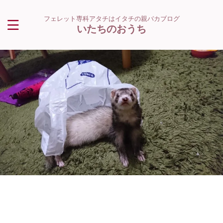
フェレット専科アタチはイタチの親バカブログ
いたちのおうち