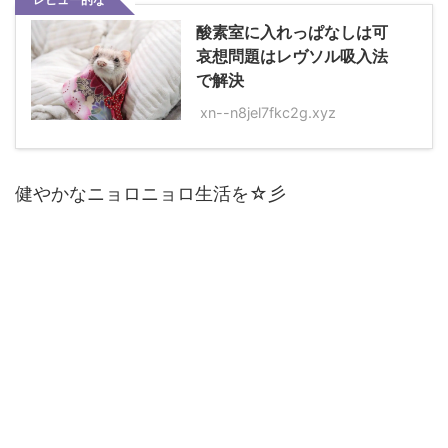
酸素室に入れっぱなしは可
哀想問題はレヴソル吸入法
で解決
xn--n8jel7fkc2g.xyz
健やかなニョロニョロ生活を☆彡