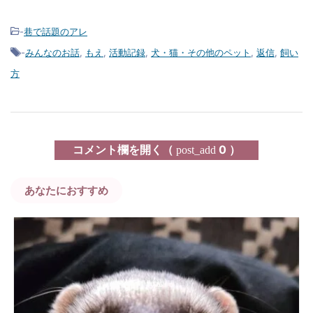
-
巷で話題のアレ
-
みんなのお話
,
もえ
,
活動記録
,
犬・猫・その他のペット
,
返信
,
飼い
方
コメント欄を開く（
0 ）
post_add
あなたにおすすめ