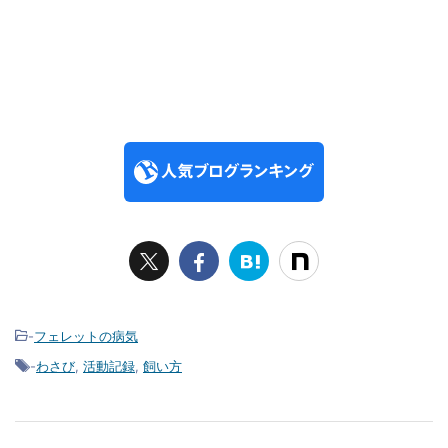
-
フェレットの病気
-
わさび
,
活動記録
,
飼い方