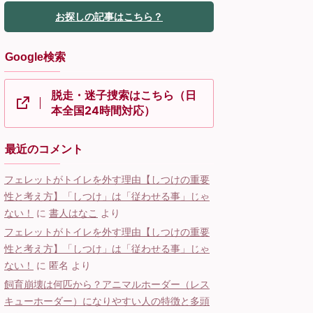
お探しの記事はこちら？
Google検索
脱走・迷子捜索はこちら（日
本全国24時間対応）
最近のコメント
フェレットがトイレを外す理由【しつけの重要
性と考え方】「しつけ」は「従わせる事」じゃ
ない！
に
書人はなこ
より
フェレットがトイレを外す理由【しつけの重要
性と考え方】「しつけ」は「従わせる事」じゃ
ない！
に
匿名
より
飼育崩壊は何匹から？アニマルホーダー（レス
キューホーダー）になりやすい人の特徴と多頭