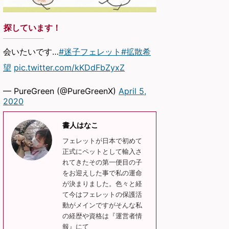
探しています！
会いたいです…
#迷子フェレット
#拡散希
望
pic.twitter.com/kKDdFbZyxZ
— PureGreen (@PureGreenX)
April 5,
2020
書人はなこ
フェレットが日本で初めて
正式にペットとして輸入さ
れてきたその第一便目の子
をお迎えした事で私の運命
が決まりました。色々と経
て今はフェレットの保護活
動がメインですがそんな私
の経歴や資格は『運営者情
報』にて