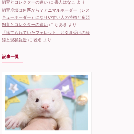
飼育とコレクターの違い
に
書人はなこ
より
飼育崩壊は何匹から？アニマルホーダー（レス
キューホーダー）になりやすい人の特徴と多頭
飼育とコレクターの違い
に
ちあき
より
「捨てられていたフェレット」お引き受けの経
緯と現状報告
に
匿名
より
記事一覧