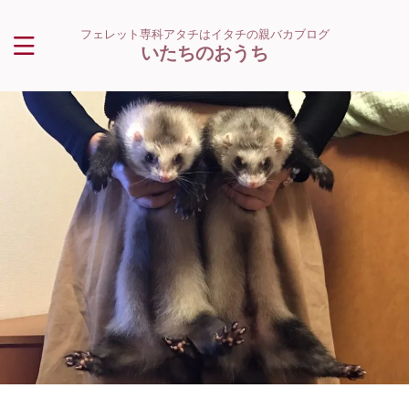
フェレット専科アタチはイタチの親バカブログ
いたちのおうち