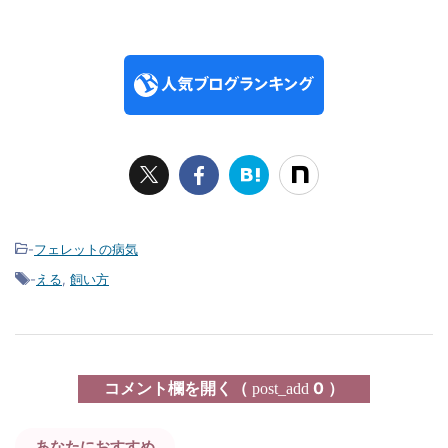
-
フェレットの病気
-
える
,
飼い方
コメント欄を開く（
0 ）
post_add
あなたにおすすめ