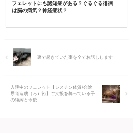
フェレットにも認知症がある？ぐるぐる徘徊
は脳の病気？神経症状？
裏で起きていた事を全てお話しします
入院中のフェレット【シスチン体質/会陰
尿道造瘻（ろ）術】ご支援を募っている子
の経緯と今後