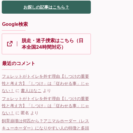
お探しの記事はこちら？
Google検索
脱走・迷子捜索はこちら（日
本全国24時間対応）
最近のコメント
フェレットがトイレを外す理由【しつけの重要
性と考え方】「しつけ」は「従わせる事」じゃ
ない！
に
書人はなこ
より
フェレットがトイレを外す理由【しつけの重要
性と考え方】「しつけ」は「従わせる事」じゃ
ない！
に
匿名
より
飼育崩壊は何匹から？アニマルホーダー（レス
キューホーダー）になりやすい人の特徴と多頭