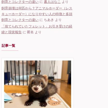
飼育とコレクターの違い
に
書人はなこ
より
飼育崩壊は何匹から？アニマルホーダー（レス
キューホーダー）になりやすい人の特徴と多頭
飼育とコレクターの違い
に
ちあき
より
「捨てられていたフェレット」お引き受けの経
緯と現状報告
に
匿名
より
記事一覧