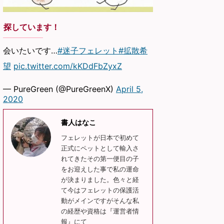
探しています！
会いたいです…
#迷子フェレット
#拡散希
望
pic.twitter.com/kKDdFbZyxZ
— PureGreen (@PureGreenX)
April 5,
2020
書人はなこ
フェレットが日本で初めて
正式にペットとして輸入さ
れてきたその第一便目の子
をお迎えした事で私の運命
が決まりました。色々と経
て今はフェレットの保護活
動がメインですがそんな私
の経歴や資格は『運営者情
報』にて