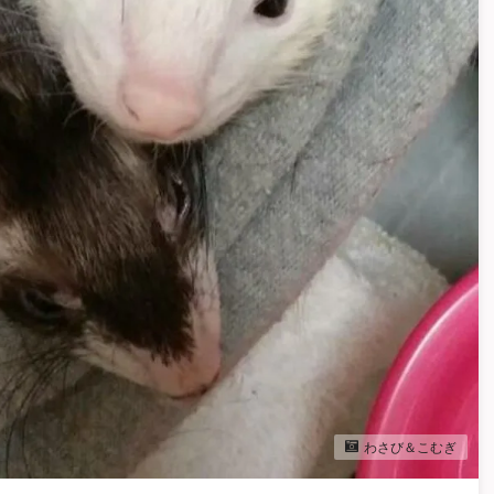
わさび＆こむぎ