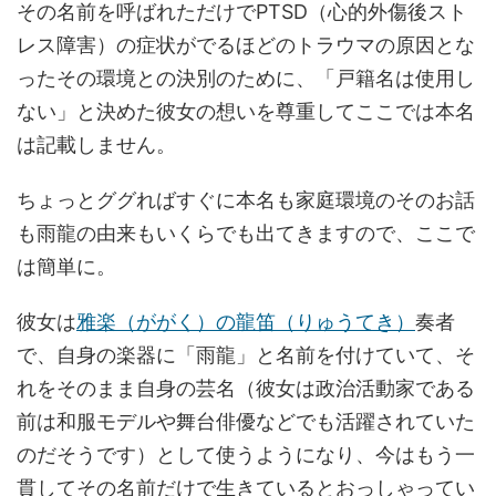
その名前を呼ばれただけでPTSD（心的外傷後スト
レス障害）の症状がでるほどのトラウマの原因とな
ったその環境との決別のために、「戸籍名は使用し
ない」と決めた彼女の想いを尊重してここでは本名
は記載しません。
ちょっとググればすぐに本名も家庭環境のそのお話
も雨龍の由来もいくらでも出てきますので、ここで
は簡単に。
彼女は
雅楽（ががく）の龍笛（りゅうてき）
奏者
で、自身の楽器に「雨龍」と名前を付けていて、そ
れをそのまま自身の芸名（彼女は政治活動家である
前は和服モデルや舞台俳優などでも活躍されていた
のだそうです）として使うようになり、今はもう一
貫してその名前だけで生きているとおっしゃってい