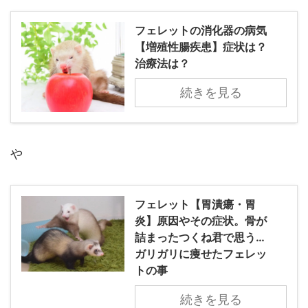
フェレットの消化器の病気
【増殖性腸疾患】症状は？
治療法は？
続きを見る
や
フェレット【胃潰瘍・胃
炎】原因やその症状。骨が
詰まったつくね君で思う…
ガリガリに痩せたフェレッ
トの事
続きを見る