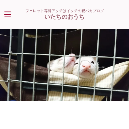
フェレット専科アタチはイタチの親バカブログ
いたちのおうち