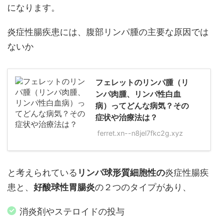
になります。
炎症性腸疾患には、腹部リンパ腫の主要な原因では
ないか
フェレットのリンパ腫（リ
ンパ肉腫、リンパ性白血
病）ってどんな病気？その
症状や治療法は？
ferret.xn--n8jel7fkc2g.xyz
と考えられている
リンパ球形質細胞性の
炎症性腸疾
患と、
好酸球性胃腸炎
の２つのタイプがあり、
消炎剤やステロイドの投与