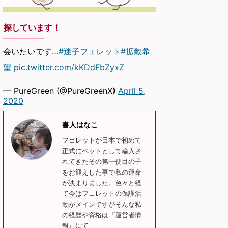
探しています！
会いたいです…
#迷子フェレット
#拡散希
望
pic.twitter.com/kKDdFbZyxZ
— PureGreen (@PureGreenX)
April 5,
2020
書人はなこ
フェレットが日本で初めて
正式にペットとして輸入さ
れてきたその第一便目の子
をお迎えした事で私の運命
が決まりました。色々と経
て今はフェレットの保護活
動がメインですがそんな私
の経歴や資格は『運営者情
報』にて