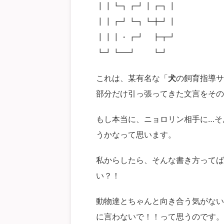
┃┃┗┓┏┛┃┏┓┃
┃┃┏┛┗┓┗╋┛┃
┃┃┃・┏┛ ┣┳┛
┗┛┗━┛ ┗┛
これは、某有名な「
犬
の飼育指導サ
部分だけ引っ張ってきた文言をその
もし本当に、ニョロリン相手に…そ
うかなって思います。
私からしたら、そんな書き方ってば
い？！
動物達とちゃんと向き合う気がない
に言わないで！！って思うのです。