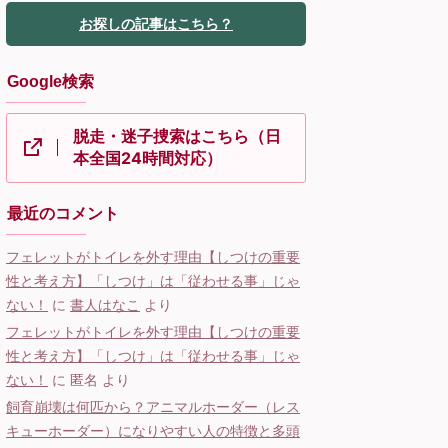
お探しの記事はこちら？
Google検索
脱走・迷子捜索はこちら（日
本全国24時間対応）
最近のコメント
フェレットがトイレを外す理由【しつけの重要
性と考え方】「しつけ」は「従わせる事」じゃ
ない！
に
書人はなこ
より
フェレットがトイレを外す理由【しつけの重要
性と考え方】「しつけ」は「従わせる事」じゃ
ない！
に
匿名
より
飼育崩壊は何匹から？アニマルホーダー（レス
キューホーダー）になりやすい人の特徴と多頭