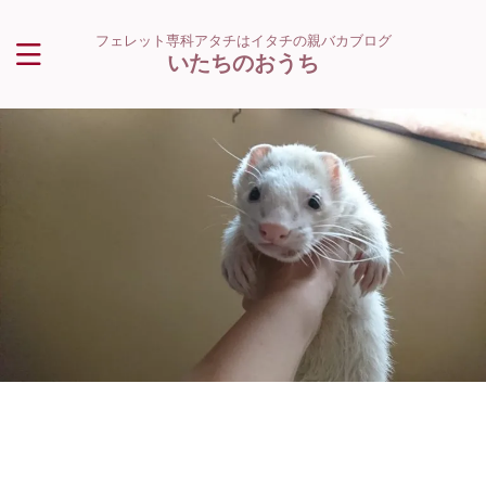
フェレット専科アタチはイタチの親バカブログ
いたちのおうち