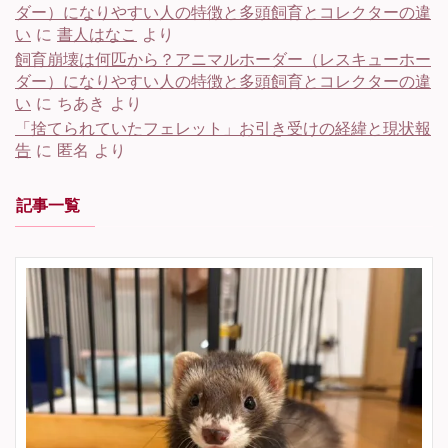
ダー）になりやすい人の特徴と多頭飼育とコレクターの違
い
に
書人はなこ
より
飼育崩壊は何匹から？アニマルホーダー（レスキューホー
ダー）になりやすい人の特徴と多頭飼育とコレクターの違
い
に
ちあき
より
「捨てられていたフェレット」お引き受けの経緯と現状報
告
に
匿名
より
記事一覧