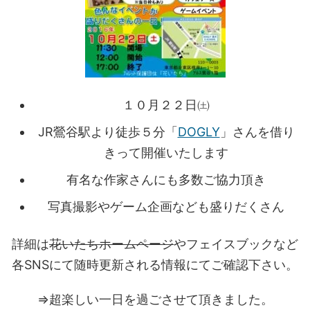
１０月２２日㈯
JR鶯谷駅より徒歩５分「
DOGLY
」さんを借り
きって開催いたします
有名な作家さんにも多数ご協力頂き
写真撮影やゲーム企画なども盛りだくさん
詳細は
花いたちホームページ
やフェイスブックなど
各SNSにて随時更新される情報にてご確認下さい。
⇒超楽しい一日を過ごさせて頂きました。