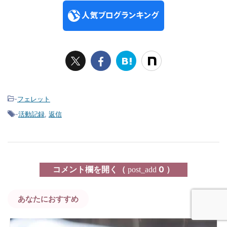
-
フェレット
-
活動記録
,
返信
コメント欄を開く（
0 ）
post_add
あなたにおすすめ