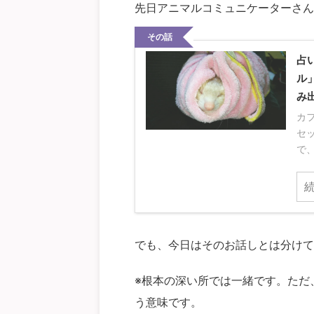
先日アニマルコミュニケーターさん
その話
占
ル
み
カ
セ
で、ご
でも、今日はそのお話しとは分けて
※根本の深い所では一緒です。ただ
う意味です。