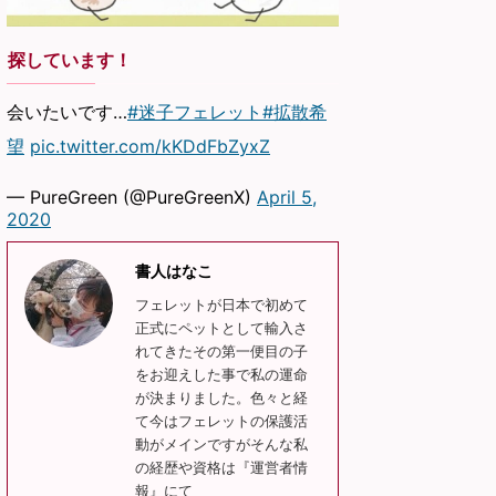
探しています！
会いたいです…
#迷子フェレット
#拡散希
望
pic.twitter.com/kKDdFbZyxZ
— PureGreen (@PureGreenX)
April 5,
2020
書人はなこ
フェレットが日本で初めて
正式にペットとして輸入さ
れてきたその第一便目の子
をお迎えした事で私の運命
が決まりました。色々と経
て今はフェレットの保護活
動がメインですがそんな私
の経歴や資格は『運営者情
報』にて