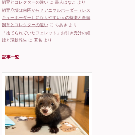
飼育とコレクターの違い
に
書人はなこ
より
飼育崩壊は何匹から？アニマルホーダー（レス
キューホーダー）になりやすい人の特徴と多頭
飼育とコレクターの違い
に
ちあき
より
「捨てられていたフェレット」お引き受けの経
緯と現状報告
に
匿名
より
記事一覧