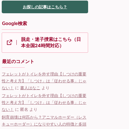
お探しの記事はこちら？
Google検索
脱走・迷子捜索はこちら（日
本全国24時間対応）
最近のコメント
フェレットがトイレを外す理由【しつけの重要
性と考え方】「しつけ」は「従わせる事」じゃ
ない！
に
書人はなこ
より
フェレットがトイレを外す理由【しつけの重要
性と考え方】「しつけ」は「従わせる事」じゃ
ない！
に
匿名
より
飼育崩壊は何匹から？アニマルホーダー（レス
キューホーダー）になりやすい人の特徴と多頭