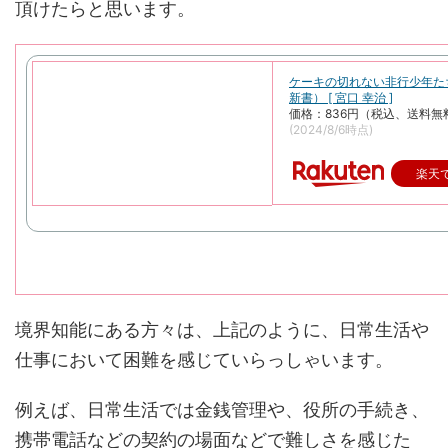
頂けたらと思います。
ケーキの切れない非行少年た
新書） [ 宮口 幸治 ]
価格：836円（税込、送料無
(2024/8/6時点)
楽天
境界知能にある方々は、上記のように、日常生活や
仕事において困難を感じていらっしゃいます。
例えば、日常生活では金銭管理や、役所の手続き、
携帯電話などの契約の場面などで難しさを感じた