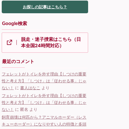
お探しの記事はこちら？
Google検索
脱走・迷子捜索はこちら（日
本全国24時間対応）
最近のコメント
フェレットがトイレを外す理由【しつけの重要
性と考え方】「しつけ」は「従わせる事」じゃ
ない！
に
書人はなこ
より
フェレットがトイレを外す理由【しつけの重要
性と考え方】「しつけ」は「従わせる事」じゃ
ない！
に
匿名
より
飼育崩壊は何匹から？アニマルホーダー（レス
キューホーダー）になりやすい人の特徴と多頭