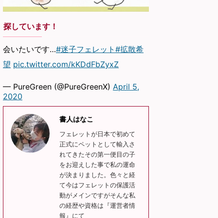
探しています！
会いたいです…
#迷子フェレット
#拡散希
望
pic.twitter.com/kKDdFbZyxZ
— PureGreen (@PureGreenX)
April 5,
2020
書人はなこ
フェレットが日本で初めて
正式にペットとして輸入さ
れてきたその第一便目の子
をお迎えした事で私の運命
が決まりました。色々と経
て今はフェレットの保護活
動がメインですがそんな私
の経歴や資格は『運営者情
報』にて