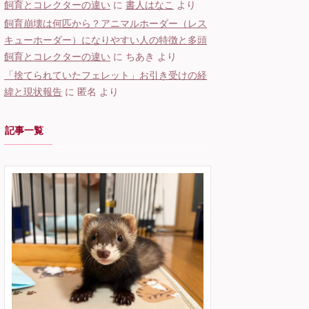
飼育とコレクターの違い
に
書人はなこ
より
飼育崩壊は何匹から？アニマルホーダー（レス
キューホーダー）になりやすい人の特徴と多頭
飼育とコレクターの違い
に
ちあき
より
「捨てられていたフェレット」お引き受けの経
緯と現状報告
に
匿名
より
記事一覧