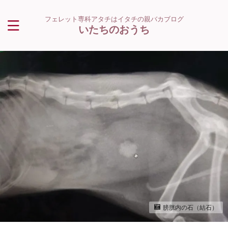
フェレット専科アタチはイタチの親バカブログ
いたちのおうち
膀胱内の石（結石）