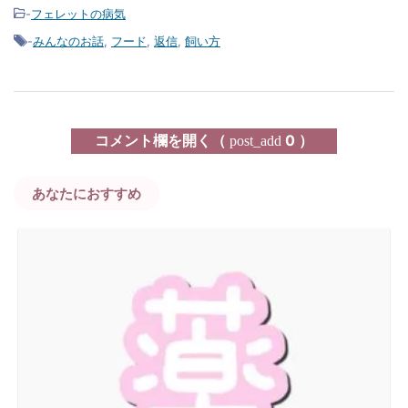
-
フェレットの病気
-
みんなのお話
,
フード
,
返信
,
飼い方
コメント欄を開く（
0 ）
post_add
あなたにおすすめ