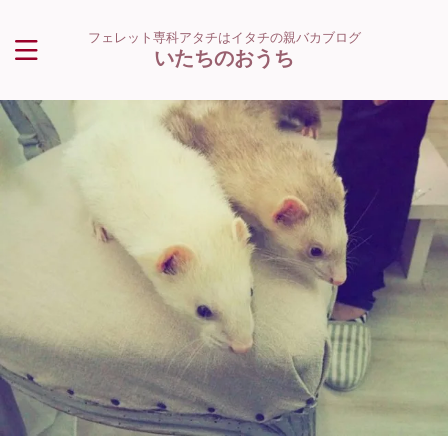
フェレット専科アタチはイタチの親バカブログ
いたちのおうち