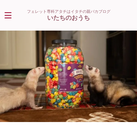
フェレット専科アタチはイタチの親バカブログ
いたちのおうち