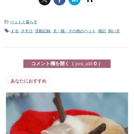
-
ペットと暮らす
-
える
,
さすけ
,
活動記録
,
犬・猫・その他のペット
,
雑記
,
飼い方
コメント欄を開く（
0 ）
post_add
あなたにおすすめ