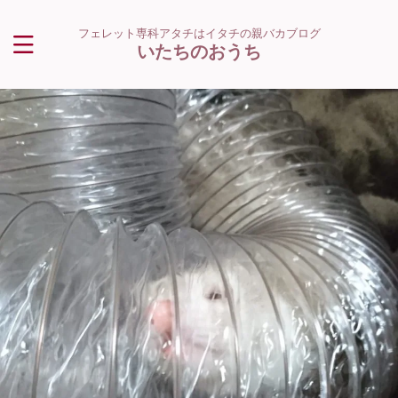
フェレット専科アタチはイタチの親バカブログ
いたちのおうち