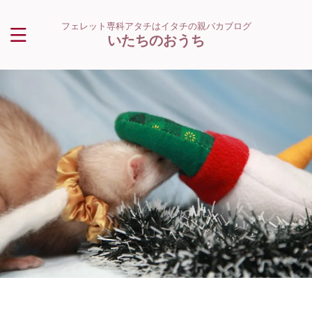
フェレット専科アタチはイタチの親バカブログ
いたちのおうち