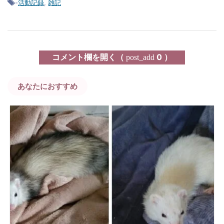
-
活動記録
,
雑記
コメント欄を開く（
0 ）
post_add
あなたにおすすめ