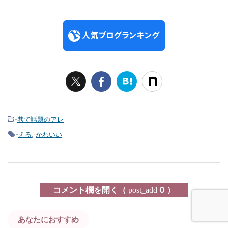
-
巷で話題のアレ
-
える
,
かわいい
コメント欄を開く（
0 ）
post_add