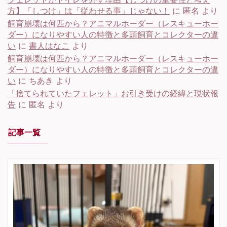
方】「しつけ」は「従わせる事」じゃない！
に
匿名
より
飼育崩壊は何匹から？アニマルホーダー（レスキューホー
ダー）になりやすい人の特徴と多頭飼育とコレクターの違
い
に
書人はなこ
より
飼育崩壊は何匹から？アニマルホーダー（レスキューホー
ダー）になりやすい人の特徴と多頭飼育とコレクターの違
い
に
ちあき
より
「捨てられていたフェレット」お引き受けの経緯と現状報
告
に
匿名
より
記事一覧