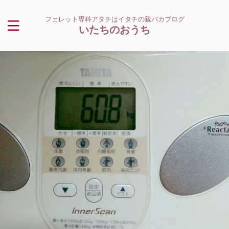
フェレット専科アタチはイタチの親バカブログ
いたちのおうち