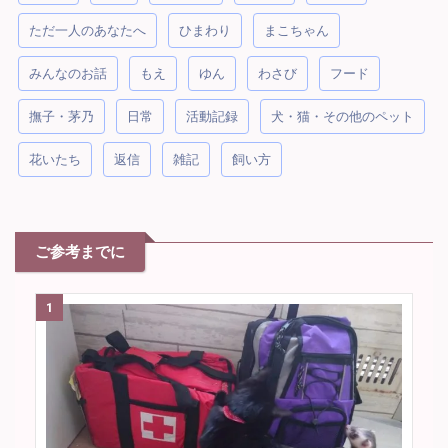
ただ一人のあなたへ
ひまわり
まこちゃん
みんなのお話
もえ
ゆん
わさび
フード
撫子・茅乃
日常
活動記録
犬・猫・その他のペット
花いたち
返信
雑記
飼い方
ご参考までに
1