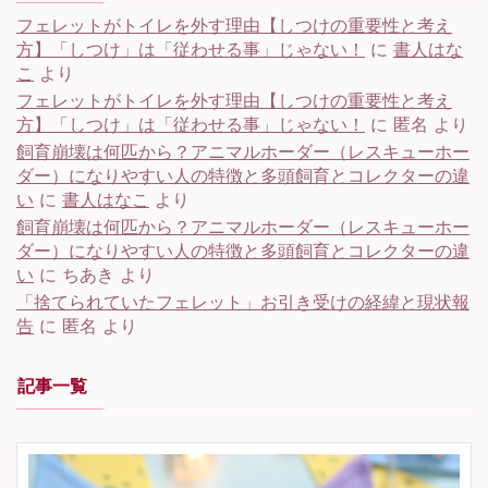
フェレットがトイレを外す理由【しつけの重要性と考え
方】「しつけ」は「従わせる事」じゃない！
に
書人はな
こ
より
フェレットがトイレを外す理由【しつけの重要性と考え
方】「しつけ」は「従わせる事」じゃない！
に
匿名
より
飼育崩壊は何匹から？アニマルホーダー（レスキューホー
ダー）になりやすい人の特徴と多頭飼育とコレクターの違
い
に
書人はなこ
より
飼育崩壊は何匹から？アニマルホーダー（レスキューホー
ダー）になりやすい人の特徴と多頭飼育とコレクターの違
い
に
ちあき
より
「捨てられていたフェレット」お引き受けの経緯と現状報
告
に
匿名
より
記事一覧