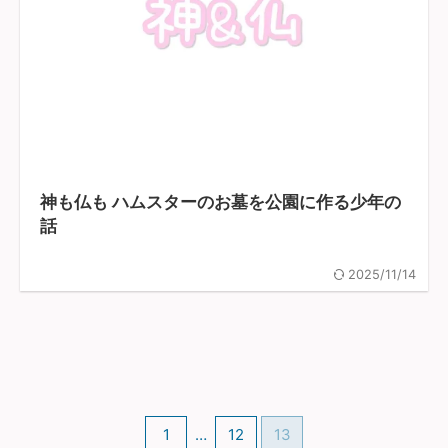
神も仏も ハムスターのお墓を公園に作る少年の
話
2025/11/14
1
…
12
13