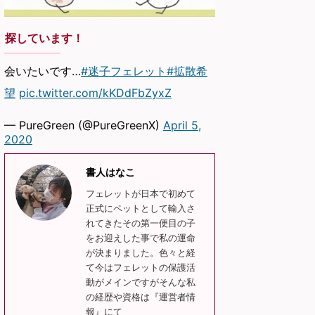
探しています！
会いたいです…
#迷子フェレット
#拡散希
望
pic.twitter.com/kKDdFbZyxZ
— PureGreen (@PureGreenX)
April 5,
2020
書人はなこ
フェレットが日本で初めて
正式にペットとして輸入さ
れてきたその第一便目の子
をお迎えした事で私の運命
が決まりました。色々と経
て今はフェレットの保護活
動がメインですがそんな私
の経歴や資格は『運営者情
報』にて