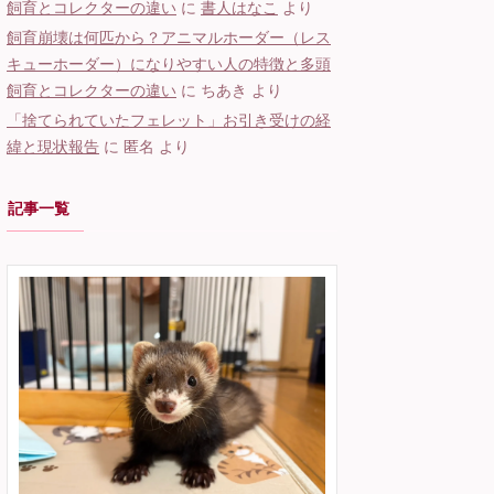
飼育とコレクターの違い
に
書人はなこ
より
飼育崩壊は何匹から？アニマルホーダー（レス
キューホーダー）になりやすい人の特徴と多頭
飼育とコレクターの違い
に
ちあき
より
「捨てられていたフェレット」お引き受けの経
緯と現状報告
に
匿名
より
記事一覧