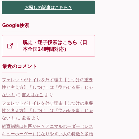
お探しの記事はこちら？
Google検索
脱走・迷子捜索はこちら（日
本全国24時間対応）
最近のコメント
フェレットがトイレを外す理由【しつけの重要
性と考え方】「しつけ」は「従わせる事」じゃ
ない！
に
書人はなこ
より
フェレットがトイレを外す理由【しつけの重要
性と考え方】「しつけ」は「従わせる事」じゃ
ない！
に
匿名
より
飼育崩壊は何匹から？アニマルホーダー（レス
キューホーダー）になりやすい人の特徴と多頭