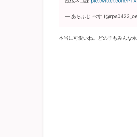
成仏ネコ課
pic.twitter.com/P
— あらふじ ぺす (@rps0423_oe
本当に可愛いね。どの子もみんな永