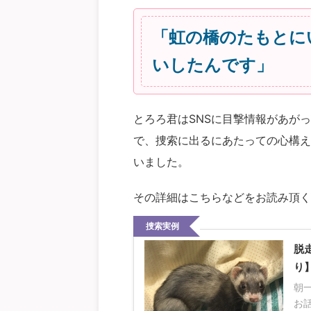
「虹の橋のたもとに
いしたんです」
とろろ君はSNSに目撃情報があが
で、捜索に出るにあたっての心構え
いました。
その詳細はこちらなどをお読み頂く
捜索実例
脱
り
朝
お