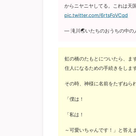
からニヤニヤしてる。これは天
pic.twitter.com/6rtsFoVCqd
— 滝川🌏️いたちのおうちの中の人 (
虹の橋のたもとについたら、ま
住人になるための手続きをしま
その時、神様に名前をたずねら
「僕は！
「私は！
～可愛いちゃんです！」と答え