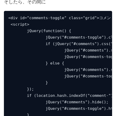
そしたら、その間に
<div id="comments-toggle" class="grid">コメン
 <script>

	jQuery(function() {

 		jQuery("#comments-toggle").click(function() {

		if (jQuery("#comments").css("display") == "none") {

			jQuery("#comments").slideToggle();

			jQuery("#comments-toggle").text("コメント欄を閉じる");

		} else {

			jQuery("#comments").slideToggle("fast");

			jQuery("#comments-toggle").html("コメント欄を開く（ <span class=\"material-icons-outlined\">post_add</span> <?php echo get_comments_number(); ?> ）");

		}

	});

	if (location.hash.indexOf("comment-") == -1) {

		jQuery("#comments").hide();

		jQuery("#comments-toggle").html("コメント欄を開く（ <span class=\"material-icons-outlined\">post_add</span> <?php echo get_comments_number(); ?> ）");

	}
