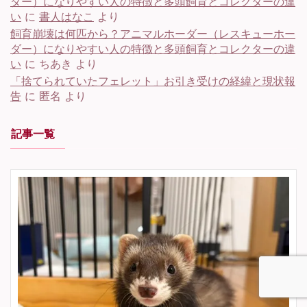
ダー）になりやすい人の特徴と多頭飼育とコレクターの違
い
に
書人はなこ
より
飼育崩壊は何匹から？アニマルホーダー（レスキューホー
ダー）になりやすい人の特徴と多頭飼育とコレクターの違
い
に
ちあき
より
「捨てられていたフェレット」お引き受けの経緯と現状報
告
に
匿名
より
記事一覧