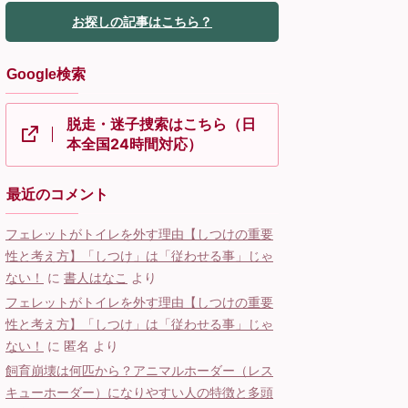
お探しの記事はこちら？
Google検索
脱走・迷子捜索はこちら（日
本全国24時間対応）
最近のコメント
フェレットがトイレを外す理由【しつけの重要
性と考え方】「しつけ」は「従わせる事」じゃ
ない！
に
書人はなこ
より
フェレットがトイレを外す理由【しつけの重要
性と考え方】「しつけ」は「従わせる事」じゃ
ない！
に
匿名
より
飼育崩壊は何匹から？アニマルホーダー（レス
キューホーダー）になりやすい人の特徴と多頭