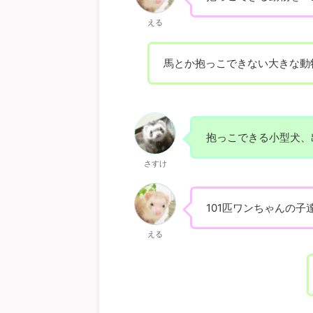
える
馬とか抱っこできない大きな動
抱っこできる小型犬、
さすけ
101匹ワンちゃんの子
える