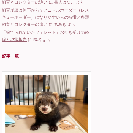
飼育とコレクターの違い
に
書人はなこ
より
飼育崩壊は何匹から？アニマルホーダー（レス
キューホーダー）になりやすい人の特徴と多頭
飼育とコレクターの違い
に
ちあき
より
「捨てられていたフェレット」お引き受けの経
緯と現状報告
に
匿名
より
記事一覧