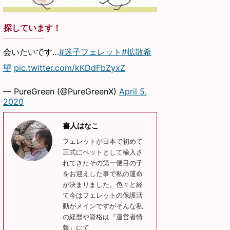
探しています！
会いたいです…
#迷子フェレット
#拡散希
望
pic.twitter.com/kKDdFbZyxZ
— PureGreen (@PureGreenX)
April 5,
2020
書人はなこ
フェレットが日本で初めて
正式にペットとして輸入さ
れてきたその第一便目の子
をお迎えした事で私の運命
が決まりました。色々と経
て今はフェレットの保護活
動がメインですがそんな私
の経歴や資格は『運営者情
報』にて