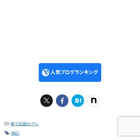
-
巷で話題のアレ
-
雑記