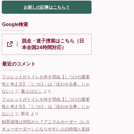
お探しの記事はこちら？
Google検索
脱走・迷子捜索はこちら（日
本全国24時間対応）
最近のコメント
フェレットがトイレを外す理由【しつけの重要
性と考え方】「しつけ」は「従わせる事」じゃ
ない！
に
書人はなこ
より
フェレットがトイレを外す理由【しつけの重要
性と考え方】「しつけ」は「従わせる事」じゃ
ない！
に
匿名
より
飼育崩壊は何匹から？アニマルホーダー（レス
キューホーダー）になりやすい人の特徴と多頭