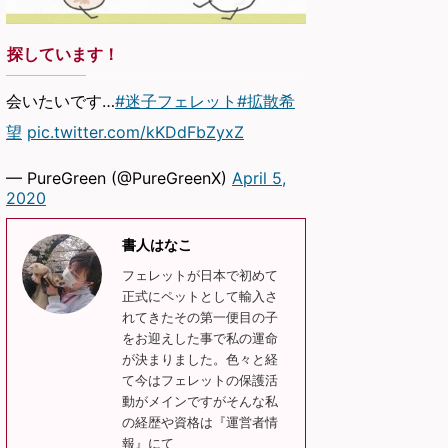
探しています！
会いたいです…
#迷子フェレット
#拡散希
望
pic.twitter.com/kKDdFbZyxZ
— PureGreen (@PureGreenX)
April 5,
2020
書人はなこ
フェレットが日本で初めて
正式にペットとして輸入さ
れてきたその第一便目の子
をお迎えした事で私の運命
が決まりました。色々と経
て今はフェレットの保護活
動がメインですがそんな私
の経歴や資格は『運営者情
報』にて