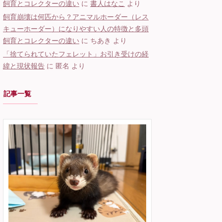
飼育とコレクターの違い
に
書人はなこ
より
飼育崩壊は何匹から？アニマルホーダー（レス
キューホーダー）になりやすい人の特徴と多頭
飼育とコレクターの違い
に
ちあき
より
「捨てられていたフェレット」お引き受けの経
緯と現状報告
に
匿名
より
記事一覧